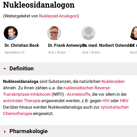
Nukleosidanalogon
(Weitergeleitet von
Nukleosid-Analogon
)
Dr. Christian Beck
Dr. Frank Antwerpes
Dr. med. Norbert Ostendorf
Dr.
Apotheker/in
Arzt | Ärztin
Arzt | Ärztin
Doc
Definition
Nukleosidanaloga
sind Substanzen, die natürlichen
Nukleosiden
ähneln. Zu ihnen zählen u.a. die
nukleosidischen Reverse-
Transkriptase-Inhibitoren
(NRTI) -
Arzneistoffe
, die vor allem in der
antiviralen Therapie
angewendet werden, z.B. gegen
HIV
oder
HBV
.
Darüber hinaus werden Nukleosidanaloga auch zur
zytostatischen
Chemotherapie
eingesetzt.
Pharmakologie