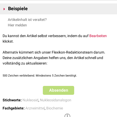
Nukleosidanaloga enthalten in der Regel eine physiologische Base (
Purin
Beispiele
bzw.
Pyrimidin
) und einen abnormen, veränderten Zuckeranteil, der dazu
führt dass die
Desoxyribose
- (DNA) bzw.
Ribosephosphat
-Kette (RNA)
Bekannte Nukleosidanaloga sind u.a.:
Artikelinhalt ist veraltet?
nicht verlängert werden. Es kommt zum
Kettenabbruch
, da für die
Abacavir
Hier melden
Kettenfortführung die Anbindungsstelle fehlt.
Didanosin
Bei anderen Nukleosidanaloga variiert die Base. Hier wird die RNA/DNA-
Ganciclovir
Du kannst den Artikel selbst verbessern, indem du auf
Bearbeiten
Kette zwar weitergeführt, kann aber als
Matrize
nicht mehr abgelesen
Lamivudin
klickst.
werden (
Non-sense DNA
/
RNA
) werden und die
Virusreplikation
kommt
Ribavirin
zum Erliegen. Nukleosidanaloga wirken also als falsche Substrate in
Stavudin
Alternativ kümmert sich unser Flexikon-Redaktionsteam darum.
einem frühen Schritt der Virusvermehrung.
Tenofovir
Deine zusätzlichen Angaben helfen uns, den Artikel schnell und
Trifluridin
vollständig zu aktualisieren:
Zidovudin
Die namensgebenden Nukleoside bestehen aus einer Base (
Purinbase
500
Zeichen verbleibend. Mindestens 5 Zeichen benötigt.
oder
Pyrimidinbase
) und einer
Pentose
- in der Regel
Ribose
, aber auch
Desoxyribose
oder
2-O-Methylribose
. Nukleoside enthalten an der '5-
Absenden
Position der Pentose keine
Phosphatreste
. Wenn hier Phosphatreste
angehängt sind, spricht man von
Nukleotiden
und
Nukleotidanaloga
.
Stichworte:
Nukleosid
,
Nukleosidanalogon
Einige Nukleosidanaloga mit dem Zucker
Arabinose
werden als
Fachgebiete:
Arzneimittel
,
Biochemie
Zytostatika
in der Krebstherapie eingesetzt (
Cytarabin
,
Fludarabin
).