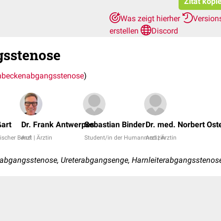
Zitat kopi
Was zeigt hierher
Version
erstellen
Discord
gsstenose
nbeckenabgangsstenose
)
art
Dr. Frank Antwerpes
Sebastian Binder
Dr. med. Norbert Ost
ischer Beruf
Arzt | Ärztin
Student/in der Humanmedizin
Arzt | Ärztin
abgangsstenose, Ureterabgangsenge, Harnleiterabgangsstenos