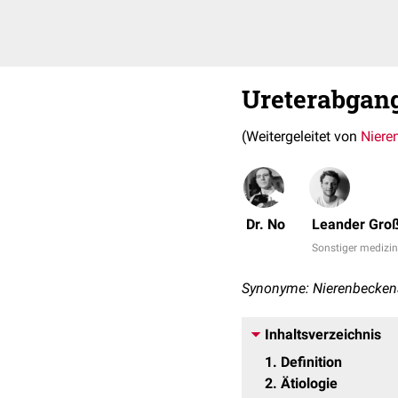
Ureterabgan
(Weitergeleitet von
Niere
Dr. No
Leander Groß
Sonstiger medizin
Synonyme: Nierenbecken
Inhaltsverzeichnis
1
Definition
2
Ätiologie