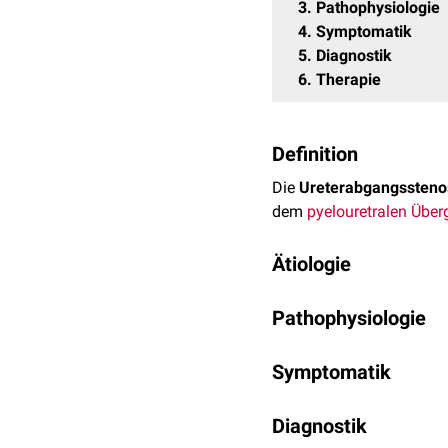
3
Pathophysiologie
4
Symptomatik
5
Diagnostik
6
Therapie
Definition
Die
Ureterabgangssteno
dem
pyelouretralen Übe
Ätiologie
Die Ureterabgangsstenose
Pathophysiologie
Mögliche
Fehlbildungen
Als Folge einer Uretera
Lageanomalien
, die zu 
Symptomatik
aus dem Nierenbecken. D
Eine erworbene Ureterab
des
Nierenbeckenkelchs
Die Symptomatik der Uret
postinflammatorische
Fi
intermittierend
Diagnostik
oder nur
t
sind häufig.
Gefäßmissbildungen
bzw