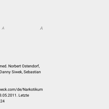
A
A
med. Norbert Ostendorf,
 Danny Siwek, Sebastian
ccheck.com/de/Narkotikum
.05.2011. Letzte
024