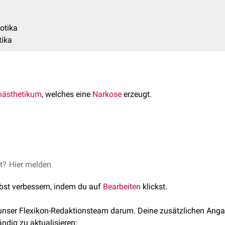
otika
tika
nästhetikum
, welches eine
Narkose
erzeugt.
1846 durch W.T.G. Morton in Boston durchgeführt. Er führte die
inen
operativen
Eingriff vorzunehmen.
h je nach
et?
Hier melden
Applikationsart
in zwei mögliche Wege unterscheiden:
lbst verbessern, indem du auf
Bearbeiten
klickst.
ermuten lässt, werden
Inhalationsnarkotika
bei Mensch und Tier
 unser Flexikon-Redaktionsteam darum. Deine zusätzlichen Anga
tus respiratorius) verabreicht. Zur Anwendung kommen hier
Ga
ändig zu aktualisieren: