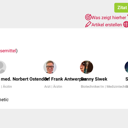
Zitat
Was zeigt hierher
Artikel erstellen
semittel
)
. med. Norbert Ostendorf
Dr. Frank Antwerpes
Danny Siwek
S
 | Ärztin
Arzt | Ärztin
Biotechniker/in | Medizintechni
S
hetic