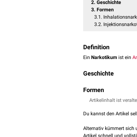
2
Geschichte
3
Formen
3.1
Inhalationsnark
3.2
Injektionsnarko
Definition
Ein
Narkotikum
ist ein
A
Geschichte
Die erste Narkose wurde 
Formen
Diethylether
durch, um e
Bei Narkotika lassen sic
Artikelinhalt ist veralt
Du kannst den Artikel se
Inhalationsnarkotika
Wie der Name es schon v
Alternativ kümmert sich
Atmungsapparat
(Appara
Artikel schnell und vollst