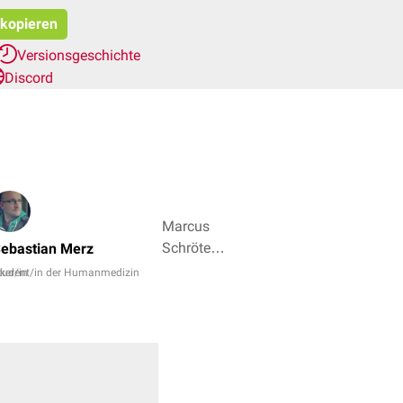
 kopieren
Versionsgeschichte
Discord
Marcus
Schröter,
ebastian Merz
Dr. med.
ker/in
tudent/in der Humanmedizin
Norbert
Ostendorf
+ 3