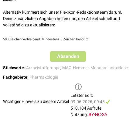
länger im Kreislauf verweilen. Dies erklärt auch, warum bestimmte
kommt diese Interaktion hingegen nicht vor, da die für den
Drogen länger oder stärker wirken, wenn sie zusammen mit MAO-
Tyraminabbau wichtige MAO-B noch zur Verfügung steht und der
Alternativ kümmert sich unser Flexikon-Redaktionsteam darum.
Hemmern konsumiert werden.
Wirkstoff von der MAO-A-Bindungsstelle durch höhere Tyramin-
Deine zusätzlichen Angaben helfen uns, den Artikel schnell und
Konzentrationen verdrängt werden kann. Da in Einzelfällen über starke
vollständig zu aktualisieren:
Blutdruckanstiege nach Aufnahme tyraminreicher Nahrung unter
Moclobemid berichtet wurde, wird allerdings auch unter der Therapie mit
Moclobemid vom Verzehr größerer Mengen tyraminreicher
500
Zeichen verbleibend. Mindestens 5 Zeichen benötigt.
[
1
]
Nahrungsmittel abgeraten.
Absenden
Stichworte:
Arzneistoffgruppe
,
MAO-Hemmer
,
Monoaminooxidase
Fachgebiete:
Pharmakologie
Letzter Edit:
Wichtiger Hinweis zu diesem Artikel
09.06.2026, 09:45
510.184 Aufrufe
Nutzung:
BY-NC-SA