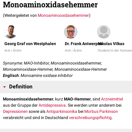
Monoaminoxidasehemmer
(Weitergeleitet von
Monoaminooxidasehemmer
)
Georg Graf von Westphalen
Dr. Frank Antwerpes
Nikolas Vilkas
Arzt | Ärztin
Arzt | Ärztin
Student/in der Human
Synonyme: MAO-Inhibitor, Monoaminooxidasehemmer,
Monoaminoxidase-Hemmer, Monoaminooxidase-Hemmer
Englisch
: Monoamine oxidase inhibitor
Definition
Monoaminoxidasehemmer
, kurz
MAO-Hemmer
, sind
Arzneimittel
aus der Gruppe der
Antidepressiva
. Sie werden unter anderem bei
Depressionen
sowie als
Antiparkinsonika
bei
Morbus Parkinson
verabreicht und sind in Deutschland
verschreibungspflichtig
.