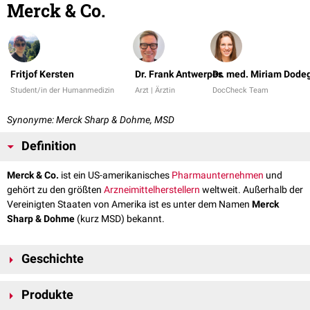
Merck & Co.
Fritjof Kersten
Dr. Frank Antwerpes
Dr. med. Miriam Dode
Student/in der Humanmedizin
Arzt | Ärztin
DocCheck Team
Synonyme: Merck Sharp & Dohme, MSD
Definition
Merck & Co.
ist ein US-amerikanisches
Pharmaunternehmen
und
gehört zu den größten
Arzneimittelherstellern
weltweit. Außerhalb der
Vereinigten Staaten von Amerika ist es unter dem Namen
Merck
Sharp & Dohme
(kurz MSD) bekannt.
Geschichte
Das Unternehmen Merck & Co. wurde 1891 ursprünglich als
Produkte
Niederlassung des deutschen Unternehmens E. Merck in den USA