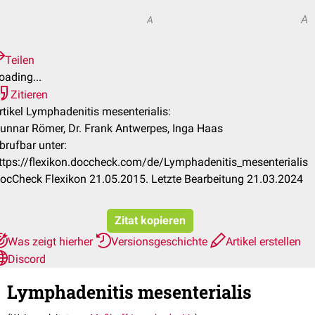
A
A
Teilen
oading...
Zitieren
rtikel Lymphadenitis mesenterialis:
unnar Römer, Dr. Frank Antwerpes, Inga Haas
brufbar unter:
ttps://flexikon.doccheck.com/de/Lymphadenitis_mesenterialis
ocCheck Flexikon 21.05.2015. Letzte Bearbeitung 21.03.2024
Zitat kopieren
Was zeigt hierher
Versionsgeschichte
Artikel erstellen
Discord
Lymphadenitis mesenterialis