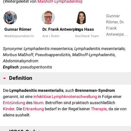
(Weitergeleitet von
Maßhoff-Lymphadenitis
)
Gunnar
Römer, Dr.
Frank
Gunnar Römer
Dr. Frank Antwerpes
Inga Haas
Antwerpes
Medizinjournalist/in
Arzt | Ärztin
DocCheck Team
+ 1
Synonyme: Lymphadenitis mesenterica, Lymphadenitis mesenterialis,
Morbus Maßhoff, Pseudoappendizitis, Maßhoff-Lymphadenitis,
Abdominalsyndrom
Englisch
: pseudoperitonitis
Definition
Die
Lymphadenitis mesenterialis
, auch
Brenneman-Syndrom
genannt, ist eine
infektiöse
Lymphknotenschwellung
in Folge einer
Entzündung
des
Ileum
. Betroffen sind praktisch ausschließlich
Kinder
. Die
Erkrankung
bedarf in der Regel keiner
Therapie
, da sie von
alleine ausheilt.