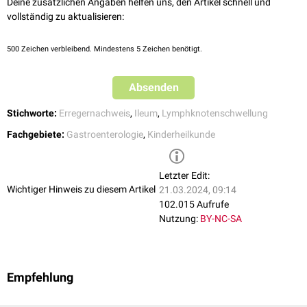
Deine zusätzlichen Angaben helfen uns, den Artikel schnell und
vollständig zu aktualisieren:
500
Zeichen verbleibend. Mindestens 5 Zeichen benötigt.
Absenden
Stichworte:
Erregernachweis
,
Ileum
,
Lymphknotenschwellung
Fachgebiete:
Gastroenterologie
,
Kinderheilkunde
Letzter Edit:
Wichtiger Hinweis zu diesem Artikel
21.03.2024, 09:14
102.015 Aufrufe
Nutzung:
BY-NC-SA
Empfehlung