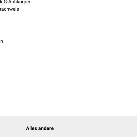
gG-Antikörper
rnachweis
in
Alles andere