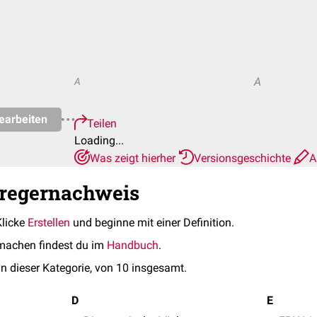
A
A
earbeiten
Teilen
Loading...
Was zeigt hierher
Versionsgeschichte
A
rregernachweis
Klicke
Erstellen
und beginne mit einer Definition.
machen findest du im
Handbuch
.
in dieser Kategorie, von 10 insgesamt.
D
E