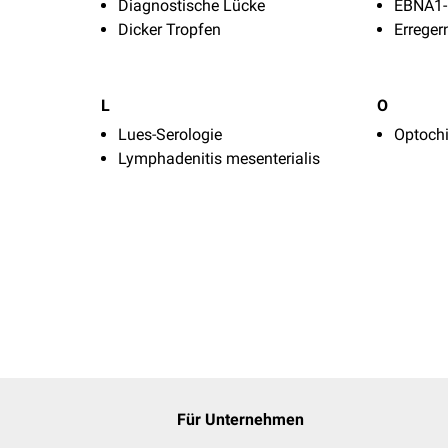
Diagnostische Lücke
EBNA1-I
Dicker Tropfen
Errege
L
O
Lues-Serologie
Optoch
Lymphadenitis mesenterialis
Für Unternehmen