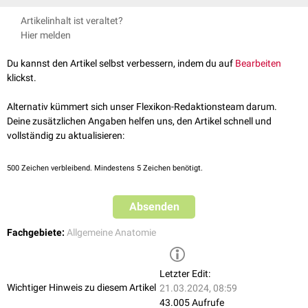
Das Hypogastrium kann in eine
medial
gelegene
Regio pubica
und zwei
Artikelinhalt ist veraltet?
laterale
Regiones inguinales
unterteilt werden. Nach den
Nomina
Hier melden
Anatomica
wird nur die Regio pubica als Hypogastrium bezeichnet.
Du kannst den Artikel selbst verbessern, indem du auf
Bearbeiten
klickst.
Alternativ kümmert sich unser Flexikon-Redaktionsteam darum.
Deine zusätzlichen Angaben helfen uns, den Artikel schnell und
vollständig zu aktualisieren:
500
Zeichen verbleibend. Mindestens 5 Zeichen benötigt.
Absenden
Fachgebiete:
Allgemeine Anatomie
Letzter Edit:
Wichtiger Hinweis zu diesem Artikel
21.03.2024, 08:59
43.005 Aufrufe