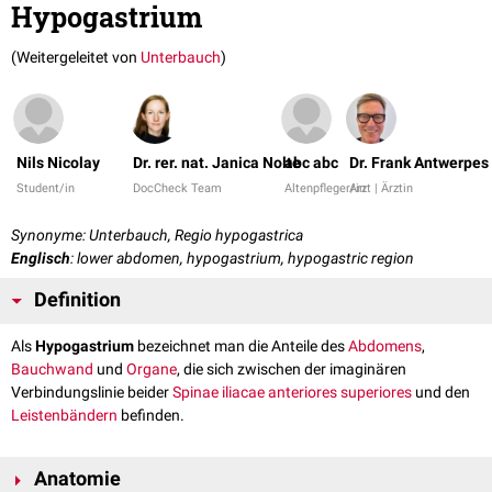
Hypogastrium
(Weitergeleitet von
Unterbauch
)
Nils Nicolay
Dr. rer. nat. Janica Nolte
abc abc
Dr. Frank Antwerpes
Student/in
DocCheck Team
Altenpfleger/in
Arzt | Ärztin
Synonyme: Unterbauch, Regio hypogastrica
Englisch
: lower abdomen, hypogastrium, hypogastric region
Definition
Als
Hypogastrium
bezeichnet man die Anteile des
Abdomens
,
Bauchwand
und
Organe
, die sich zwischen der imaginären
Verbindungslinie beider
Spinae iliacae anteriores superiores
und den
Leistenbändern
befinden.
Anatomie