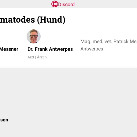
Discord
ematodes (Hund)
Mag. med. vet. Patrick Mes
Antwerpes
 Messner
Dr. Frank Antwerpes
Arzt | Ärztin
osen