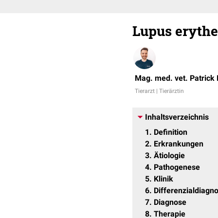
Lupus eryth
Mag. med. vet. Patrick
Tierarzt | Tierärztin
Inhaltsverzeichnis
1
Definition
2
Erkrankungen
3
Ätiologie
4
Pathogenese
5
Klinik
6
Differenzialdiagn
7
Diagnose
8
Therapie