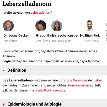
Leberzelladenom
(Weitergeleitet von
Leberadenom
)
Dr. Josua Decker
Gregor Barth
Natascha van den Höfel
Bijan Fink
Arzt | Ärztin
Arzt | Ärztin
DocCheck Team
Arzt | Ärztin
Synonyme: Leberadenom, hepatozelluläres Adenom, hepatisches
Adenom
Englisch:
hepatic adenoma, hepatocellular adenoma, hepadenoma
Definition
Das
Leberzelladenom
ist eine seltene
gutartige
Neoplasie
der
Leber
,
die häufig im Zusammenhang mit erhöhten
Hormonwerten
auftritt,
z.B. bei der Einnahme
oraler Kontrazeptiva
.
Epidemiologie und Ätiologie