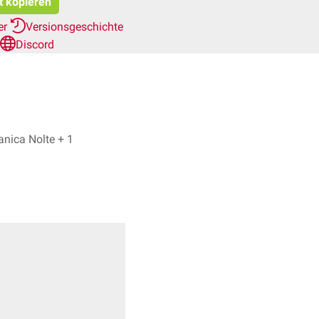
t kopieren
er
Versionsgeschichte
Discord
Marie Hein, Dr. rer. nat. Janica Nolte + 1