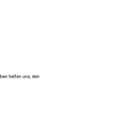
[
1
]
ermarktet.
iG
ausgewerteten
b gemäß § 35a SGB V
ben helfen uns, den