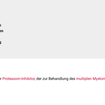
n
en
g
er
Proteasom-Inhibitor
, der zur Behandlung des
multiplen Myelo
xazomib lautet C
H
BCl
N
O
. Das
Molekulargewicht
beträgt
14
19
2
2
4