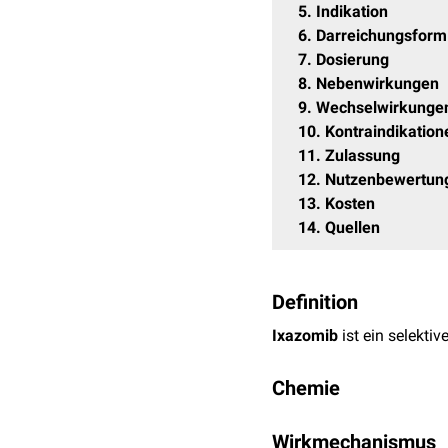
5
Indikation
6
Darreichungsform
7
Dosierung
8
Nebenwirkungen
9
Wechselwirkunge
10
Kontraindikation
11
Zulassung
12
Nutzenbewertun
13
Kosten
14
Quellen
Definition
Ixazomib
ist ein selektiv
Chemie
Die
Summenformel
von I
Wirkmechanismus