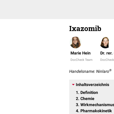
Ixazomib
Marie Hein
Dr. rer.
DocCheck Team
DocCheck
®
Handelsname: Ninlaro
Inhaltsverzeichnis
1
Definition
2
Chemie
3
Wirkmechanismu
4
Pharmakokinetik