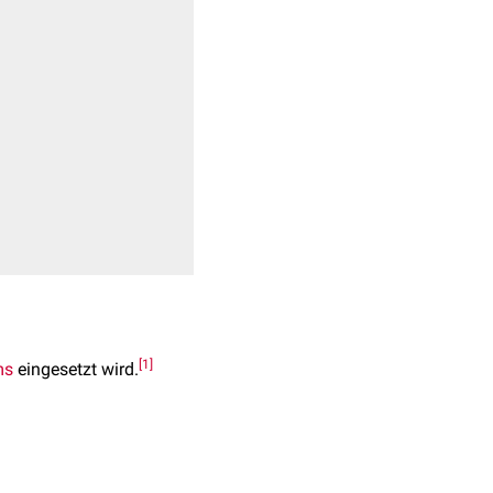
[
1
]
ms
eingesetzt wird.
 361,03 g/mol.