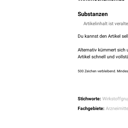
Das
Proteasom
ist an za
Substanzen
zur Folge, dass fehlerha
Zellzyklus
und die
Apopt
Artikelinhalt ist veralt
Bortezomib
: Bindet 
wie die Tumorzellen des
Carfilzomib
: Bindet 
Du kannst den Artikel se
Ixazomib
: Bindet an 
Die Hemmung der Protea
proapoptotischer
Faktor
Alternativ kümmert sich
kommt es zu einer Ver
Artikel schnell und vollst
500
Zeichen verbleibend. Mindes
Stichworte:
Wirkstoffgr
Fachgebiete:
Arzneimitte