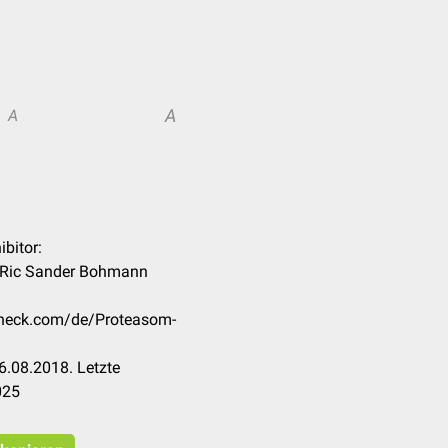
A
A
ibitor:
, Ric Sander Bohmann
ccheck.com/de/Proteasom-
6.08.2018. Letzte
025