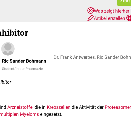
Zitat
Was zeigt hierher
Artikel erstellen
hibitor
Dr. Frank Antwerpes, Ric Sander Bo
Ric Sander Bohmann
Student/in der Pharmazie
ibitor
ind
Arzneistoffe
, die in
Krebszellen
die Aktivität der
Proteasome
multiplen Myeloms
eingesetzt.