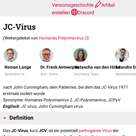
Versionsgeschichte
Artikel
erstellen
Discord
JC-Virus
(Weitergeleitet von
Humanes Polyomavirus 2
)
Roman Lange
Dr. Frank Antwerpes
Natascha van den Höfel
Leandro D
Apotheker/in
Arzt | Ärztin
DocCheck Team
Medizinische
nach John Cunningham, dem Patienten, bei dem das JC-Virus 1971
erstmals isoliert wurde
Synonyme: Humanes Polyomavirus 2, JC-Polyomavirus, JCPyV
Englisch
: JC virus, John Cunningham virus
Definition
Das
JC-Virus
, kurz
JCV
, ist ein potentiell
pathogenes
Virus
der