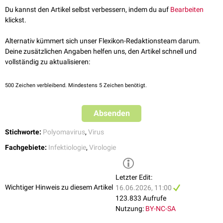
beispielsweise aufgrund einer erhöhten PML-Indidenz
Hat das Virus die
Blut-Hirn-Schranke
überwunden, infiziert es im ZNS
Du kannst den Artikel selbst verbessern, indem du auf
Bearbeiten
zurückgenommen.
Virusvarianten entstehen durch unterschiedliche Arrangements der
Oligodendrozyten
und
Astrozyten
unter Ausbildung von
eosinophilen
klickst.
nichtkodierenden Region.
Die ersten klinischen Anzeichen einer PML sind
Sprachstörungen
und
Einschlusskörperchen
- möglicherweise durch Andocken an den
5-HT2A-
Demenz
. Im Verlauf kommt es u.a. zu
Paresen
und
Rezeptor
.
Alternativ kümmert sich unser Flexikon-Redaktionsteam darum.
Sensibilitätsstörungen
. In der
MRT
zeigen sich Läsionen der
weißen
Deine zusätzlichen Angaben helfen uns, den Artikel schnell und
Substanz
, meist in Kortexnähe. Zur Diagnosestellung werden
vollständig zu aktualisieren:
Hirnbiopsien
oder
Liquor
mittels
PCR
untersucht.
500
Zeichen verbleibend. Mindestens 5 Zeichen benötigt.
Absenden
Stichworte:
Polyomavirus
,
Virus
Fachgebiete:
Infektiologie
,
Virologie
Letzter Edit:
Wichtiger Hinweis zu diesem Artikel
16.06.2026, 11:00
123.833 Aufrufe
Nutzung:
BY-NC-SA