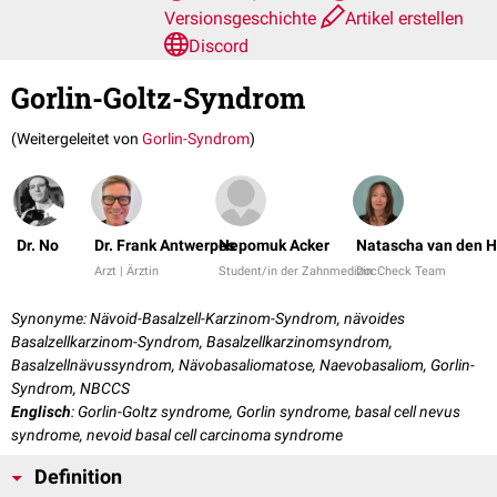
Versionsgeschichte
Artikel erstellen
Discord
Gorlin-Goltz-Syndrom
(Weitergeleitet von
Gorlin-Syndrom
)
Dr. No
Dr. Frank Antwerpes
Nepomuk Acker
Natascha van den H
Arzt | Ärztin
Student/in der Zahnmedizin
DocCheck Team
Synonyme: Nävoid-Basalzell-Karzinom-Syndrom, nävoides
Basalzellkarzinom-Syndrom, Basalzellkarzinomsyndrom,
Basalzellnävussyndrom, Nävobasaliomatose, Naevobasaliom, Gorlin-
Syndrom, NBCCS
Englisch
: Gorlin-Goltz syndrome, Gorlin syndrome, basal cell nevus
syndrome, nevoid basal cell carcinoma syndrome
Definition