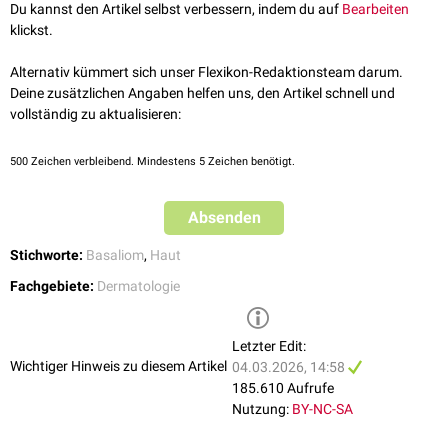
Du kannst den Artikel selbst verbessern, indem du auf
Bearbeiten
Nebenkriterien unterschieden, wobei die Diagnose als sicher gilt, sobald 2
klickst.
Hauptkriterien oder 1 Hauptkriterium und 2 Nebenkriterien vorhanden
sind.
Alternativ kümmert sich unser Flexikon-Redaktionsteam darum.
Hauptkriterien:
Deine zusätzlichen Angaben helfen uns, den Artikel schnell und
vollständig zu aktualisieren:
Verkalkung
der
Falx cerebri
Odontogene Keratozysten
Palmare
/
plantare
Pits
(grübchenförmige Einsenkungen)
500
Zeichen verbleibend. Mindestens 5 Zeichen benötigt.
Multiple Basalzellkarzinome: über 5 im Laufe des Lebens oder 1 vor
dem 30. Lebensjahr
Absenden
Basallzellkarzinom bei Verwandten 1. Grades
Nebenkriterien:
Stichworte:
Basaliom
,
Haut
Medulloblastom
im
Kindesalter
Fachgebiete:
Dermatologie
Lymphomesenterische oder
pleurale
Zysten
Makrozephalie
Lippen-Kiefer-Gaumen-Spalte
oder andere Auffälligkeiten des
Letzter Edit:
Gesichtsschädels
Wichtiger Hinweis zu diesem Artikel
04.03.2026, 14:58
Anomalien
der Wirbel oder Rippen
185.610 Aufrufe
Polydaktylie
Nutzung:
BY-NC-SA
Fibrome
des
Ovars
oder des
Herzens
Augenanomalien