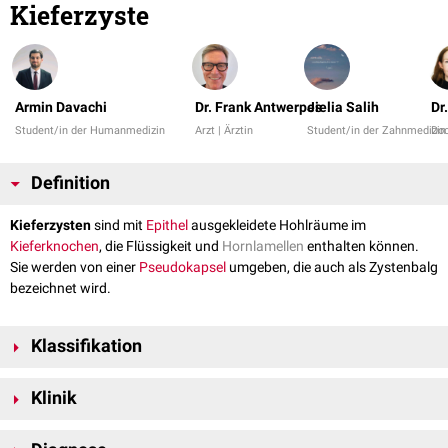
Kieferzyste
Armin Davachi
Dr. Frank Antwerpes
Jielia Salih
Dr
Student/in der Humanmedizin
Arzt | Ärztin
Student/in der Zahnmedizin
Do
Definition
Kieferzysten
sind mit
Epithel
ausgekleidete Hohlräume im
Kieferknochen
, die Flüssigkeit und
Hornlamellen
enthalten können.
Sie werden von einer
Pseudokapsel
umgeben, die auch als Zystenbalg
bezeichnet wird.
Klassifikation
Gemäß der Klassifizierung der
WHO
werden Kieferzysten zunächst in
Klinik
entwicklungsbedingte (
dysontogenetische
) und entzündungsbedingte
(
epitheliale
) Zysten unterteilt. Bei den dysontogenetischen werden
Kieferzysten sind meist
asymptomatisch
und werden als
radiologischer
weiterhin
odontogene
und
nichtodontogene Zysten
unterschieden.