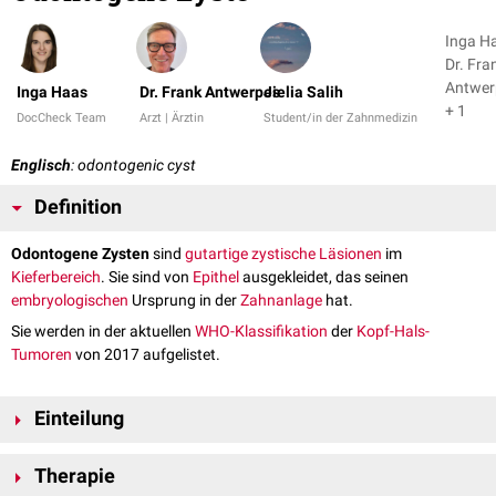
Inga H
Dr. Fra
Antwer
Inga Haas
Dr. Frank Antwerpes
Jielia Salih
+ 1
DocCheck Team
Arzt | Ärztin
Student/in der Zahnmedizin
Englisch
: odontogenic cyst
Definition
Odontogene Zysten
sind
gutartige
zystische
Läsionen
im
Kieferbereich
. Sie sind von
Epithel
ausgekleidet, das seinen
embryologischen
Ursprung in der
Zahnanlage
hat.
Sie werden in der aktuellen
WHO-Klassifikation
der
Kopf-Hals-
Tumoren
von 2017 aufgelistet.
Einteilung
Bei den odontogenen
Zysten
unterscheidet man die
Therapie
entwicklungsbedingten und die
entzündlichen
Zysten.