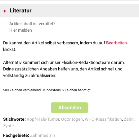
Zystektomie
Entwicklungsbedingte Zysten
Literatur
Zystostomie
Follikuläre Zyste
Häller et al.:
Das Spektrum odontogener Zysten – ein Update
Der
Orthokeratinisierende odontogene Zyste
Artikelinhalt ist veraltet?
MKG-Chirurg, 2021
Odontogene Keratozyste
Hier melden
Laterale parodontale Zyste
Gingivale Zyste
Du kannst den Artikel selbst verbessern, indem du auf
Bearbeiten
Kalzifizierende odontogene Zyste
klickst.
Glanduläre odontogene Zyste
Alternativ kümmert sich unser Flexikon-Redaktionsteam darum.
Entzündliche Zysten
Deine zusätzlichen Angaben helfen uns, den Artikel schnell und
Radikuläre Zyste
vollständig zu aktualisieren:
Inflammatorische kollaterale Zyste
500
Zeichen verbleibend. Mindestens 5 Zeichen benötigt.
Absenden
Stichworte:
Kopf-Hals-Tumor
,
Odontogen
,
WHO-Klassifikation
,
Zahn
,
Zyste
Fachgebiete:
Zahnmedizin