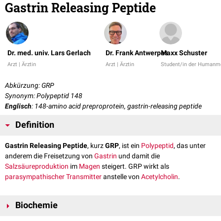
Gastrin Releasing Peptide
Dr. med. univ. Lars Gerlach
Dr. Frank Antwerpes
Maxx Schuster
Arzt | Ärztin
Arzt | Ärztin
Student/in der Humanm
Abkürzung: GRP
Synonym: Polypeptid 148
Englisch
: 148-amino acid preproprotein, gastrin-releasing peptide
Definition
Gastrin Releasing Peptide
, kurz
GRP
, ist ein
Polypeptid
, das unter
anderem die Freisetzung von
Gastrin
und damit die
Salzsäureproduktion
im
Magen
steigert. GRP wirkt als
parasympathischer
Transmitter
anstelle von
Acetylcholin
.
Biochemie