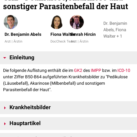
sonstiger Parasitenbefall der Haut
Dr. Benjamin
Abels, Fiona
Dr. Benjamin Abels
Fiona Walter
Emrah Hircin
Walter + 1
Arzt | Ärztin
DocCheck Team
Arzt | Ärztin
Einleitung
Die folgende Auflistung enthält die im
GK2
des
IMPP
bzw. im
ICD-10
unter Ziffer B50-B64 aufgeführten Krankheitsbilder zu "Pedikulose
(Läusebefall), Akarinose (Milbenbefall) und sonstigem
Parasitenbefall der Haut".
Krankheitsbilder
B85-B89: Pedikulose (Läusebefall), Akarinose (Milbenbefall) und
Hauptartikel
sonstiger Parasitenbefall der Haut
Pedikulose