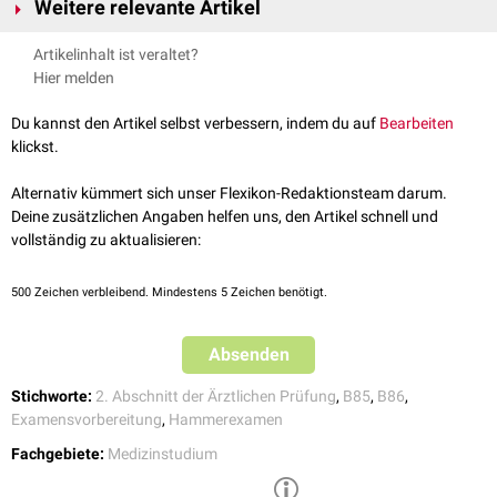
Weitere relevante Artikel
Akarinose
Skabies
Artikelinhalt ist veraltet?
Allgemeine Begriffe
Hier melden
Ektoparasit
,
Nissen
,
Wirt
,
Insekt
,
Nymphe
,
Larve
Du kannst den Artikel selbst verbessern, indem du auf
Bearbeiten
Parasiten
klickst.
Menschenläuse
,
Laus
,
Filzlaus
,
Kopflaus
,
Kleiderlaus
,
Milbe
Alternativ kümmert sich unser Flexikon-Redaktionsteam darum.
Klinik
Deine zusätzlichen Angaben helfen uns, den Artikel schnell und
Juckreiz
,
Kopfschmerzen
,
Lymphknotenschwellung
,
Erythem
,
vollständig zu aktualisieren:
Exanthem
,
Papeln
,
Pusteln
,
Exkoriationen
,
Superinfektion
,
Vagantenhaut
500
Zeichen verbleibend. Mindestens 5 Zeichen benötigt.
Krankheiten, die durch Läuse übertragen werden können
Epidemisches Fleckfieber
,
Fünftagefieber
,
Endemisches
Absenden
Rückfallfieber
,
Tularämie
Stichworte:
2. Abschnitt der Ärztlichen Prüfung
,
B85
,
B86
,
Diagnostik
Examensvorbereitung
,
Hammerexamen
Blickdiagnose
,
Klebestreifentechnik
,
Histopathologie
Fachgebiete:
Medizinstudium
Therapie