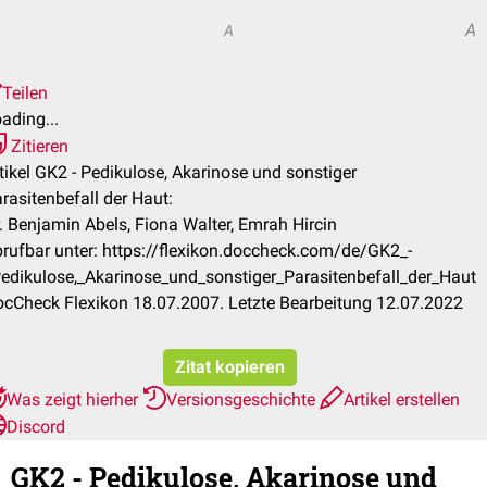
A
A
Teilen
ading...
Zitieren
tikel GK2 - Pedikulose, Akarinose und sonstiger
rasitenbefall der Haut:
. Benjamin Abels, Fiona Walter, Emrah Hircin
rufbar unter: https://flexikon.doccheck.com/de/GK2_-
edikulose,_Akarinose_und_sonstiger_Parasitenbefall_der_Haut
cCheck Flexikon 18.07.2007. Letzte Bearbeitung 12.07.2022
Zitat kopieren
Was zeigt hierher
Versionsgeschichte
Artikel erstellen
Discord
GK2 - Pedikulose, Akarinose und