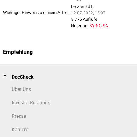
Insektizide
,
Pedikulozide
,
Nissenkamm
,
Permethrin
,
Benzylbenzoat
,
Letzter Edit:
Lindan
,
Crotamiton
,
Ivermectin
Wichtiger Hinweis zu diesem Artikel
12.07.2022, 15:07
5.775 Aufrufe
siehe auch
:
FlexiReader: GK2 - Gesamtübersicht
Nutzung:
BY-NC-SA
Empfehlung
DocCheck
Über Uns
Investor Relations
Presse
Karriere