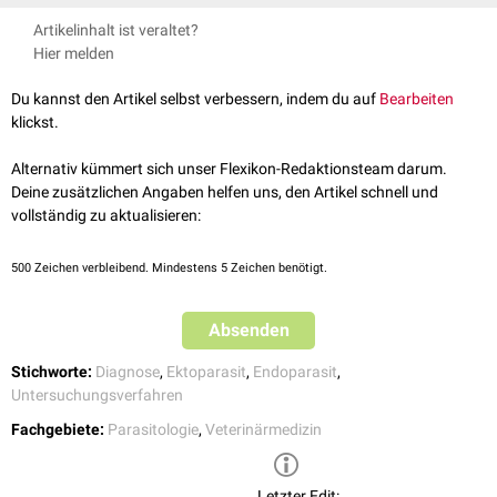
einige
Milben
-Arten, z.B.
Cheyletiella
spp. beim
Hund
oder bei der
Katze
.
Eckert J, Friedhoff KT, Zahner H, Deplazes P. 2008. Lehrbuch der
und untersucht es anschließend
mikroskopisch
.
Artikelinhalt ist veraltet?
Die Methode kann aber auch bei
Endoparasiten
, z.B. bei
Oxyuris equi
Parasitologie für die Tiermedizin. 2., vollständig überarbeitete
Um die
Sensitivität
der Untersuchung zu erhöhen, sind möglichst
Hier melden
(
Oxyurose
) zum Einsatz kommen.
Auflage. Stuttgart: Enke Verlag in MVS Medizinverlage Stuttgart
mehrere Proben von verschiedenen Hautstellen zu entnehmen.
GmbH & Co. KG. ISBN: 978-3-8304-1072-0
Du kannst den Artikel selbst verbessern, indem du auf
Bearbeiten
klickst.
Alternativ kümmert sich unser Flexikon-Redaktionsteam darum.
Deine zusätzlichen Angaben helfen uns, den Artikel schnell und
vollständig zu aktualisieren:
500
Zeichen verbleibend. Mindestens 5 Zeichen benötigt.
Absenden
Stichworte:
Diagnose
,
Ektoparasit
,
Endoparasit
,
Untersuchungsverfahren
Fachgebiete:
Parasitologie
,
Veterinärmedizin
Letzter Edit: