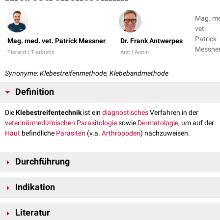
Mag. m
vet.
Patrick
Mag. med. vet. Patrick Messner
Dr. Frank Antwerpes
Messner
Tierarzt | Tierärztin
Arzt | Ärztin
Dr. Fran
Antwer
Synonyme: Klebestreifenmethode, Klebebandmethode
Definition
Die
Klebestreifentechnik
ist ein
diagnostisches
Verfahren in der
veterinärmedizinischen
Parasitologie
sowie
Dermatologie
, um auf der
Haut
befindliche
Parasiten
(v.a.
Arthropoden
) nachzuweisen.
Durchführung
Bei der Klebestreifentechnik sind vorab die
Haare
zu scheiteln. Ein
Indikation
durchsichtiges Klebeband (ca. 4
cm
lang und 1 cm breit) wird dann
kräftig auf die zuvor gescheitelte Hautoberfläche gedrückt und
Die Klebestreifentechnik eignet sich vor allem bei der
Diagnostik
von
anschließend vorsichtig wieder abgezogen. Das Klebeband presst man
Literatur
Parasiten, die auf der Hautoberfläche leben. Dazu zählen unter anderem
dann mit der klebenden Schicht nach unten glatt auf einen
Objektträger