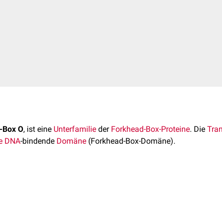
-Box O
, ist eine
Unterfamilie
der
Forkhead-Box-Proteine
. Die
Tran
e
DNA
-bindende
Domäne
(Forkhead-Box-Domäne).
beim Menschen unterschiedliche
Proteine
:
Gen
Genlok
ehen durch
alternatives Spleißen
.
urch den
Wachstumsfaktor
-abhängigen
PI3K/AKT-Signalweg
un