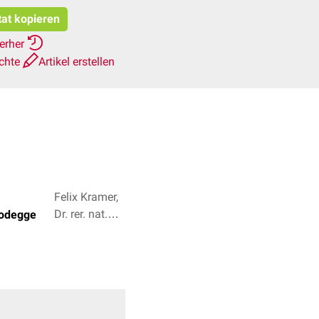
tat kopieren
ierher
ichte
Artikel erstellen
Felix Kramer,
Dr. rer. nat.
Dodegge
Fabienne Reh
+ 2