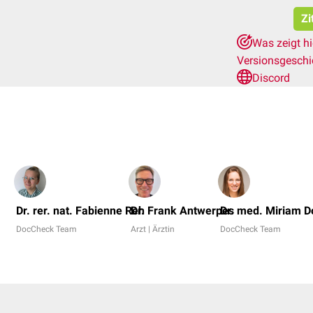
Zi
Was zeigt h
Versionsgesch
Discord
)
Dr. rer. nat. Fabienne Reh
Dr. Frank Antwerpes
Dr. med. Miriam 
DocCheck Team
Arzt | Ärztin
DocCheck Team