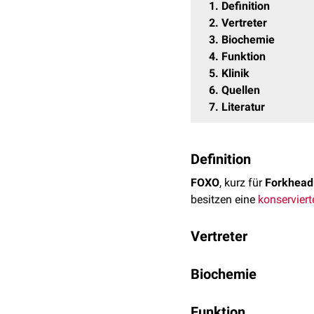
1
Definition
2
Vertreter
3
Biochemie
4
Funktion
5
Klinik
6
Quellen
7
Literatur
Definition
FOXO
, kurz für
Forkhead
besitzen eine
konserviert
Vertreter
Vier FOXO-
Gene
kodieren
Biochemie
Protein
Weitere
Isoformen
entst
FOXO-Proteine werden d
Funktion