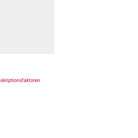
skriptionsfaktoren
us
d durch
zelluläre