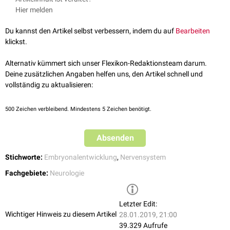
Hirnbläschen
. Hier lassen sich 3-Bläschenstadium und 5-
Hier melden
Aus dem vorderen Teil des Neuralrohrs entwickelt sich das
Gehirn
und
Bläschenstadium unterscheiden:
aus dem hinteren Teil das
Rückenmark
. Die
Hirnventrikel
biden sich aus
3-Bläschenstadium:
Prosencephalon
(Vorderhirnbläschen),
Du kannst den Artikel selbst verbessern, indem du auf
Bearbeiten
dem Hohlraum des Neuralrohrs. Zunächst ist das Neuralrohr vorne
Mesencephalon
(Mittelhirnbläschen),
Rhombencephalon
klickst.
(
Neuroporus anterior
bzw. rostralis) sowie hinten (
Neuroporus posterior
(Rautenhirnbläschen)
bzw. caudalis) geöffnet. Der Neuroporus rostralis schließt sich am 25.
5-Bläschenstadium:
Telencephalon
(Endhirnbläschen),
Diencephalon
Alternativ kümmert sich unser Flexikon-Redaktionsteam darum.
Entwicklungstag, der Neuroporus caudalis am 27. Entwicklungstag.
(Zwischenhirnbläschen),
Mesencephalon
(Mittelhirnbläschen),
Deine zusätzlichen Angaben helfen uns, den Artikel schnell und
Metencephalon
(Hinterhirnbläschen),
Myelencephalon
vollständig zu aktualisieren:
(Nachhirnbläschen)
Im adulten Stadium formen die Hirnbläschen folgende Strukturen:
500
Zeichen verbleibend. Mindestens 5 Zeichen benötigt.
Telencephalon:
Großhirnrinde
,
Basalganglien
Dienecephalon:
Thalamus
,
Hypothalamus
Absenden
Mesencephalon:
Mittelhirn
Metencephalon:
Pons
(Brücke),
Kleinhirn
(Cerebellum)
Stichworte:
Embryonalentwicklung
,
Nervensystem
Myelencephalon:
Medulla oblongata
(verlängertes Mark)
Fachgebiete:
Neurologie
Letzter Edit:
Wichtiger Hinweis zu diesem Artikel
28.01.2019, 21:00
39.329 Aufrufe