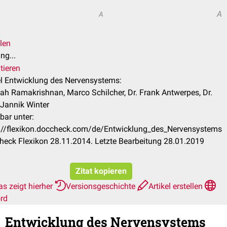
A
A
len
ng...
tieren
el Entwicklung des Nervensystems:
ah Ramakrishnan, Marco Schilcher, Dr. Frank Antwerpes, Dr.
Jannik Winter
bar unter:
://flexikon.doccheck.com/de/Entwicklung_des_Nervensystems
eck Flexikon 28.11.2014. Letzte Bearbeitung 28.01.2019
Zitat kopieren
s zeigt hierher
Versionsgeschichte
Artikel erstellen
rd
Entwicklung des Nervensystems