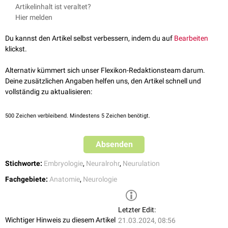
Die Höhe des Neuroporus
anterior
entspricht der
Lamina terminalis
des
Artikelinhalt ist veraltet?
erwachsenen Gehirns. Schließt sich der Neuroporus anterior nicht, kann
Hier melden
es zu einer
Anenzephalie
kommen.
siehe auch
:
Neuralrohrdefekt
Du kannst den Artikel selbst verbessern, indem du auf
Bearbeiten
klickst.
Alternativ kümmert sich unser Flexikon-Redaktionsteam darum.
Deine zusätzlichen Angaben helfen uns, den Artikel schnell und
vollständig zu aktualisieren:
500
Zeichen verbleibend. Mindestens 5 Zeichen benötigt.
Absenden
Stichworte:
Embryologie
,
Neuralrohr
,
Neurulation
Fachgebiete:
Anatomie
,
Neurologie
Letzter Edit:
Wichtiger Hinweis zu diesem Artikel
21.03.2024, 08:56