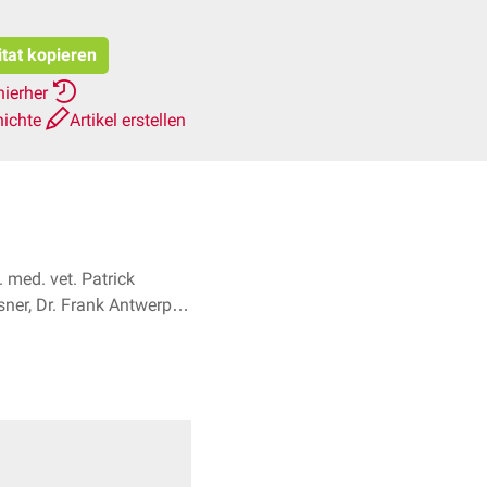
itat kopieren
hierher
hichte
Artikel erstellen
 med. vet. Patrick
ner, Dr. Frank Antwerpes