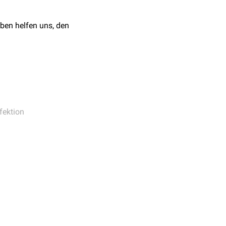
rbeitete Auflage.
ne klinische Erkrankung
ben helfen uns, den
ress
fektion
zentraler Bedeutung