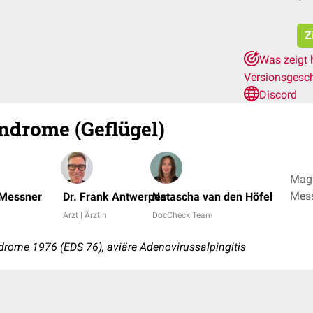
Z
Was zeigt 
Versionsgesc
Discord
ndrome (Geflügel)
Mag.
Mess
 Messner
Dr. Frank Antwerpes
Natascha van den Höfel
+ 1
Arzt | Ärztin
DocCheck Team
rome 1976 (EDS 76), aviäre Adenovirussalpingitis