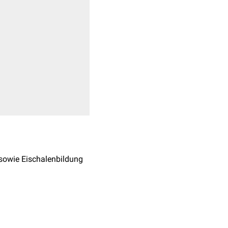
sowie Eischalenbildung
ung
weltweit als Auslöser
ung erlangt.