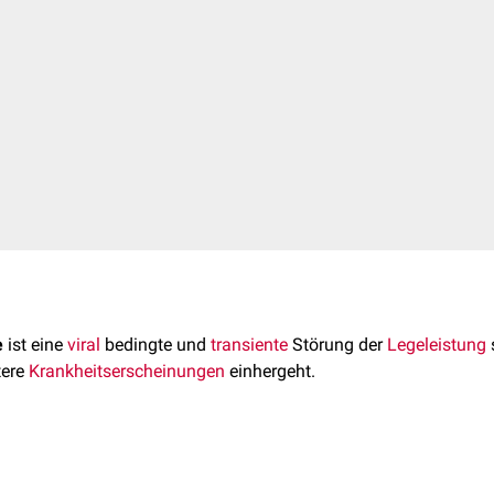
e
ist eine
viral
bedingte und
transiente
Störung der
Legeleistung
tere
Krankheitserscheinungen
einhergeht.
urde 1976 erstmalig beschrieben. Mittlerweile hat die
Erkrank
en bei Hühnern große
medizinische
sowie wirtschaftliche Bedeut