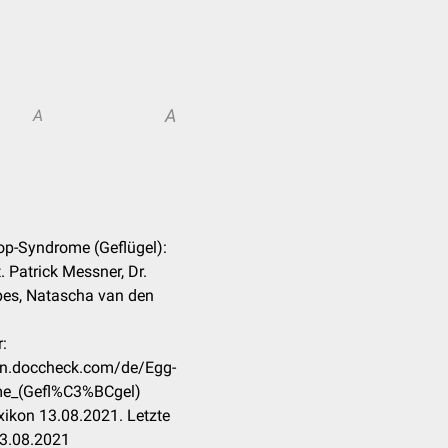
A
A
rop-Syndrome (Geflügel):
 Patrick Messner, Dr.
pes, Natascha van den
:
kon.doccheck.com/de/Egg-
me_(Gefl%C3%BCgel)
ikon 13.08.2021. Letzte
23.08.2021