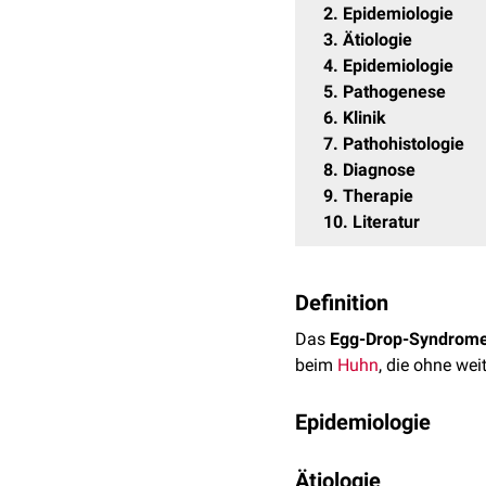
2
Epidemiologie
3
Ätiologie
4
Epidemiologie
5
Pathogenese
6
Klinik
7
Pathohistologie
8
Diagnose
9
Therapie
10
Literatur
Definition
Das
Egg-Drop-Syndrom
beim
Huhn
, die ohne wei
Epidemiologie
Das Egg-Drop-Syndrome w
Ätiologie
für Legeleistungseinbuß