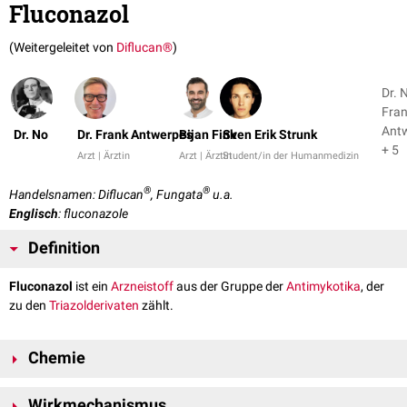
Fluconazol
(Weitergeleitet von
Diflucan®
)
Dr. N
Fra
Ant
Dr. No
Dr. Frank Antwerpes
Bijan Fink
Sven Erik Strunk
+ 5
Arzt | Ärztin
Arzt | Ärztin
Student/in der Humanmedizin
®
®
Handelsnamen: Diflucan
, Fungata
u.a.
Englisch
: fluconazole
Definition
Fluconazol
ist ein
Arzneistoff
aus der Gruppe der
Antimykotika
, der
zu den
Triazolderivaten
zählt.
Chemie
Fluconazol hat die
Summenformel
C
H
F
N
O und eine
molare Masse
13
12
2
6
Wirkmechanismus
−1
von 306,27 g·
mol
.