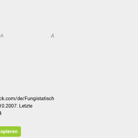
A
A
eck.com/de/Fungistatisch
10.2007. Letzte
4
kopieren