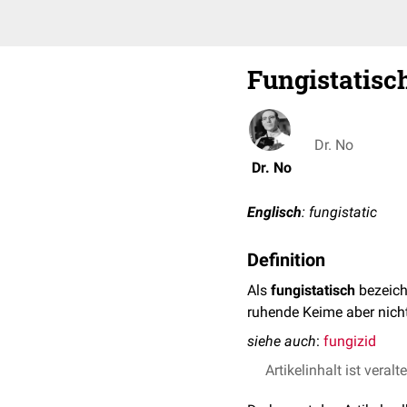
Fungistatisc
Dr. No
Dr. No
Englisch
: fungistatic
Definition
Als
fungistatisch
bezeic
ruhende Keime aber nicht
siehe auch
:
fungizid
Artikelinhalt ist veralt