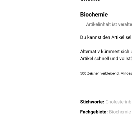
Die Summenformel von La
Biochemie
(3S,5R,10S,13R,14R,17R)-4
decahydro-1H-cyclopenta
Lanosterol ist bei
Artikelinhalt ist veralt
Eukary
ableiten. Die Substanz e
Du kannst den Artikel se
der
Enzyme
Squalen-Mo
Alternativ kümmert sich
Artikel schnell und vollst
500
Zeichen verbleibend. Mindes
Stichworte:
Cholesterinb
Fachgebiete:
Biochemie