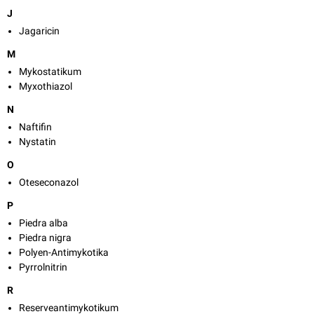
J
Jagaricin
M
Mykostatikum
Myxothiazol
N
Naftifin
Nystatin
O
Oteseconazol
P
Piedra alba
Piedra nigra
Polyen-Antimykotika
Pyrrolnitrin
R
Reserveantimykotikum