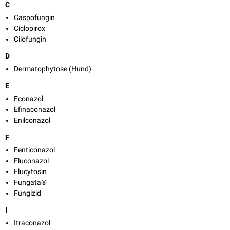
C
Caspofungin
Ciclopirox
Cilofungin
D
Dermatophytose (Hund)
E
Econazol
Efinaconazol
Enilconazol
F
Fenticonazol
Fluconazol
Flucytosin
Fungata®
Fungizid
I
Itraconazol