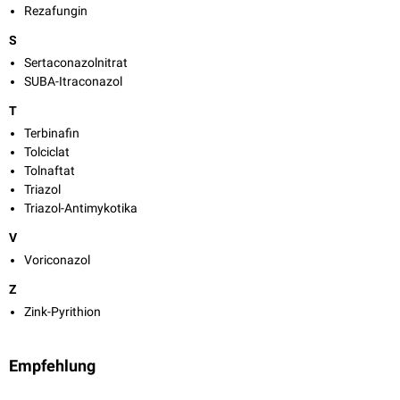
Rezafungin
S
Sertaconazolnitrat
SUBA-Itraconazol
T
Terbinafin
Tolciclat
Tolnaftat
Triazol
Triazol-Antimykotika
V
Voriconazol
Z
Zink-Pyrithion
Empfehlung