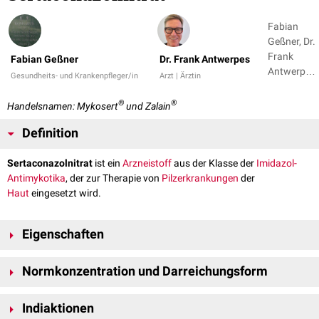
Fabian
Geßner, Dr.
Frank
Fabian Geßner
Dr. Frank Antwerpes
Antwerpes
Gesundheits- und Krankenpfleger/in
Arzt | Ärztin
+ 1
®
®
Handelsnamen: Mykosert
und Zalain
Definition
Sertaconazolnitrat
ist ein
Arzneistoff
aus der Klasse der
Imidazol-
Antimykotika
, der zur Therapie von
Pilzerkrankungen
der
Haut
eingesetzt wird.
Eigenschaften
Sertaconazolnitrat liegt als weißes und praktisch in Wasser unlösliches
Normkonzentration und Darreichungsform
kristallines Pulver vor.
Die Normkonzentration liegt bei 2 % als
Creme
oder
Spray
.
Indiaktionen