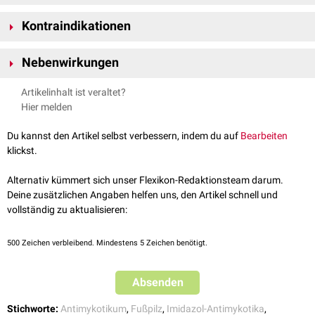
Tinea pedis
Kontraindikationen
Pityriasis versicolor
Überempfindlichkeit
gegenüber dem Wirkstoff
Nebenwirkungen
Schwangerschaft
und
Stillzeit
Erytheme
Artikelinhalt ist veraltet?
Hautreizungen
Hier melden
Hautbrennen
Pruritus
Du kannst den Artikel selbst verbessern, indem du auf
Bearbeiten
allergische Reaktionen
klickst.
Alternativ kümmert sich unser Flexikon-Redaktionsteam darum.
Deine zusätzlichen Angaben helfen uns, den Artikel schnell und
vollständig zu aktualisieren:
500
Zeichen verbleibend. Mindestens 5 Zeichen benötigt.
Absenden
Stichworte:
Antimykotikum
,
Fußpilz
,
Imidazol-Antimykotika
,