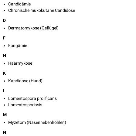
Candidämie
Chronische mukokutane Candidose
D
Dermatomykose (Geflügel)
F
Fungämie
H
Haarmykose
K
Kandidose (Hund)
L
Lomentospora prolificans
Lomentosporiasis
M
Myzetom (Nasennebenhöhlen)
N