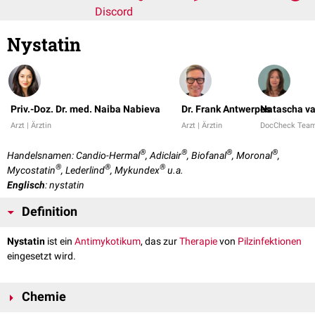
Discord
Nystatin
Priv.-Doz. Dr. med. Naiba Nabieva
Dr. Frank Antwerpes
Natascha va
Arzt | Ärztin
Arzt | Ärztin
DocCheck Tea
®
®
®
®
Handelsnamen: Candio-Hermal
, Adiclair
, Biofanal
, Moronal
,
®
®
®
Mycostatin
, Lederlind
, Mykundex
u.a.
Englisch
: nystatin
Definition
Nystatin
ist ein
Antimykotikum
, das zur
Therapie
von
Pilzinfektionen
eingesetzt wird.
Chemie