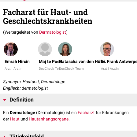
Facharzt für Haut- und
Geschlechtskrankheiten
(Weitergeleitet von
Dermatologist
)
Emrah Hircin
Maj te Poel
Natascha van den Höfel
Dr. Frank Antwerp
Arzt | Ärztin
DocCheck Team
DocCheck Team
Arzt | Ärztin
Synonym: Hautarzt, Dermatologe
Englisch:
dermatologist
Definition
Ein
Dermatologe
(Dermatologin) ist ein
Facharzt
für Erkrankungen
der
Haut
und
Hautanhangsorgane
.
Tätigkeitsfeld