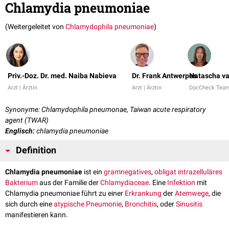
Chlamydia pneumoniae
(Weitergeleitet von
Chlamydophila pneumoniae
)
Priv.-Doz. Dr. med. Naiba Nabieva
Dr. Frank Antwerpes
Natascha va
Arzt | Ärztin
Arzt | Ärztin
DocCheck Tea
Synonyme: Chlamydophila pneumonae, Taiwan acute respiratory
agent (TWAR)
Englisch:
chlamydia pneumoniae
Definition
Chlamydia pneumoniae
ist ein
gramnegatives
,
obligat
intrazelluläres
Bakterium
aus der Familie der
Chlamydiaceae
. Eine
Infektion
mit
Chlamydia pneumoniae führt zu einer
Erkrankung
der
Atemwege
, die
sich durch eine
atypische Pneumonie
,
Bronchitis
, oder
Sinusitis
manifestieren kann.