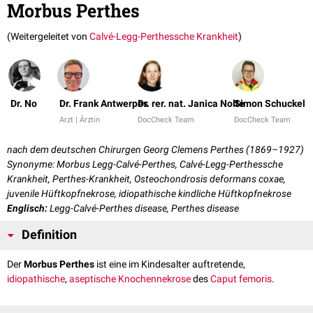
Morbus Perthes
(Weitergeleitet von
Calvé-Legg-Perthessche Krankheit
)
Dr. No
Dr. Frank Antwerpes
Dr. rer. nat. Janica Nolte
Simon Schuckel
Arzt | Ärztin
DocCheck Team
DocCheck Team
nach dem deutschen Chirurgen Georg Clemens Perthes (1869–1927)
Synonyme: Morbus Legg-Calvé-Perthes, Calvé-Legg-Perthessche
Krankheit, Perthes-Krankheit, Osteochondrosis deformans coxae,
juvenile Hüftkopfnekrose, idiopathische kindliche Hüftkopfnekrose
Englisch:
Legg-Calvé-Perthes disease, Perthes disease
Definition
Der
Morbus Perthes
ist eine im Kindesalter auftretende,
idiopathische
,
aseptische Knochennekrose
des
Caput femoris
.