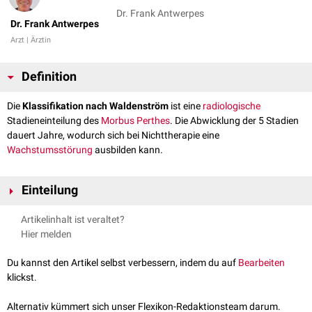
Dr. Frank Antwerpes
Dr. Frank Antwerpes
Arzt | Ärztin
Definition
Die
Klassifikation nach Waldenström
ist eine
radiologische
Stadieneinteilung des
Morbus Perthes
. Die Abwicklung der 5 Stadien
dauert Jahre, wodurch sich bei Nichttherapie eine
Wachstumsstörung
ausbilden kann.
Einteilung
Artikelinhalt ist veraltet?
Initialstadium
Hier melden
Die
Durchblutungsstörung
des
Femurkopfes
führt zu einer
subchondralen
Nekrose
. Röntgenologisch ist ein
Gelenkerguss
, sowie
Du kannst den Artikel selbst verbessern, indem du auf
Bearbeiten
eine
Wachstumsretardierung
des Hüftkopfkerns zu sehen. Zusätzlich
klickst.
kann eine Gelenkspaltvergrößerung bestehen.
Alternativ kümmert sich unser Flexikon-Redaktionsteam darum.
Kondensationsstadium