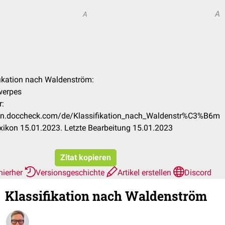
A
A
ifikation nach Waldenström:
werpes
r:
ikon.doccheck.com/de/Klassifikation_nach_Waldenstr%C3%B6m
ikon 15.01.2023. Letzte Bearbeitung 15.01.2023
Zitat kopieren
hierher
Versionsgeschichte
Artikel erstellen
Discord
Klassifikation nach Waldenström