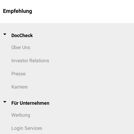
Empfehlung
DocCheck
Über Uns
Investor Relations
Presse
Karriere
Für Unternehmen
Werbung
Login Services