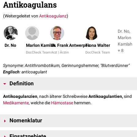
Antikoagulans
(Weitergeleitet von
Antikoagulanz
)
Dr. No,
Marlon
Kamlah
Dr. No
Marlon Kamlah
Dr. Frank Antwerpes
Fiona Walter
+ 8
DocCheck Team
Arzt | Ärztin
DocCheck Team
Synonyme: Antithrombotikum, Gerinnungshemmer, "Blutverdünner"
Englisch
: anticoagulant
Definition
Antikoagulanzien
, nach älterer Schreibweise
Antikoagulantien,
sind
Medikamente
, welche die
Hämostase
hemmen.
Nomenklatur
Im erweiterten Sinn werden manchmal auch
Wirkstoffe
, die einen
Einsatzgebiete
Einfluss auf die Thrombozytenfunktion haben (z.B.
ASS
), als