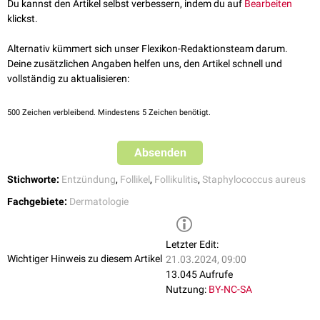
Du kannst den Artikel selbst verbessern, indem du auf
Bearbeiten
sollten die Rasierutensilien regelmäßig
desinfiziert
werden.
klickst.
Alternativ kümmert sich unser Flexikon-Redaktionsteam darum.
Deine zusätzlichen Angaben helfen uns, den Artikel schnell und
vollständig zu aktualisieren:
500
Zeichen verbleibend. Mindestens 5 Zeichen benötigt.
Absenden
Stichworte:
Entzündung
,
Follikel
,
Follikulitis
,
Staphylococcus aureus
Fachgebiete:
Dermatologie
Letzter Edit:
Wichtiger Hinweis zu diesem Artikel
21.03.2024, 09:00
13.045 Aufrufe
Nutzung:
BY-NC-SA