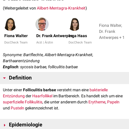
(Weitergeleitet von
Alibert-Mentagra-Krankheit
)
Fiona Walter,
Dr. Frank
Fiona Walter
Dr. Frank Antwerpes
Inga Haas
Antwerpes + 1
DocCheck Team
Arzt | Ärztin
DocCheck Team
Synonyme: Bartflechte, Alibert-Mentagra-Krankheit,
Barthaarentzündung
Englisch
: sycosis barbae, folliculitis barbae
Definition
Unter einer
Folliculitis barbae
versteht man eine
bakterielle
Entzündung
der
Haarfollikel
im Bartbereich. Es handelt sich um eine
superfizielle
Follikulitis
, die unter anderem durch
Erytheme
,
Papeln
und
Pusteln
gekennzeichnet ist.
Epidemiologie