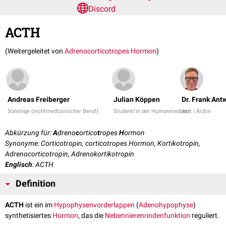
Discord
ACTH
(Weitergeleitet von
Adrenocorticotropes Hormon
)
Andreas Freiberger
Julian Köppen
Dr. Frank Ant
Sonstige (nichtmedizinischer Beruf)
Student/in der Humanmedizin
Arzt | Ärztin
Abkürzung für:
A
dreno
c
ortico
t
ropes
H
ormon
Synonyme: Corticotropin, corticotropes Hormon, Kortikotropin,
Adrenocorticotropin, Adrenokortikotropin
Englisch
: ACTH
Definition
ACTH
ist ein im
Hypophysenvorderlappen
(
Adenohypophyse
)
synthetisiertes
Hormon
, das die
Nebennierenrindenfunktion
reguliert.