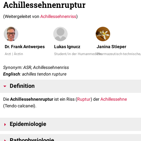
Achillessehnenruptur
(Weitergeleitet von
Achillessehnenriss
)
Dr. Frank Antwerpes
Lukas Ignucz
Janina Stieper
Arzt | Ärztin
Student/in der Humanmedizin
Pharmazeutisch-technische/
Synonym: ASR, Achillessehnenriss
Englisch
: achilles tendon rupture
Definition
Die
Achillessehnenruptur
ist ein Riss (
Ruptur
) der
Achillessehne
(Tendo calcanei).
Epidemiologie
Die Achillessehnenruptur betrifft am häufigsten sportlich aktive Männer
Pathophysiologie
im Alter zwischen 30 und 50.