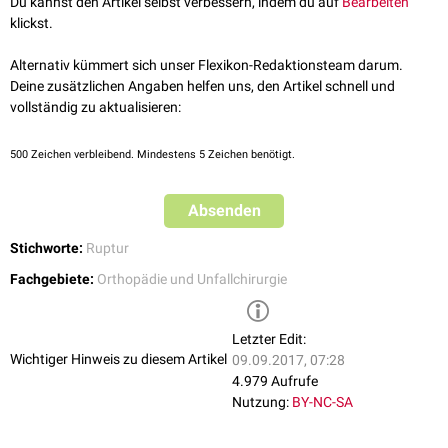
Du kannst den Artikel selbst verbessern, indem du auf
Bearbeiten
eine ausreichend lange Heilungsphase mit körperlicher Schonung und
klickst.
anschließend eine dosierte Wiederbelastung notwendig.
Alternativ kümmert sich unser Flexikon-Redaktionsteam darum.
Deine zusätzlichen Angaben helfen uns, den Artikel schnell und
vollständig zu aktualisieren:
500
Zeichen verbleibend. Mindestens 5 Zeichen benötigt.
Absenden
Stichworte:
Ruptur
Fachgebiete:
Orthopädie und Unfallchirurgie
Letzter Edit:
Wichtiger Hinweis zu diesem Artikel
09.09.2017, 07:28
4.979 Aufrufe
Nutzung:
BY-NC-SA