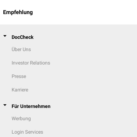
Empfehlung
DocCheck
Über Uns
Investor Relations
Presse
Karriere
Für Unternehmen
Werbung
Login Services