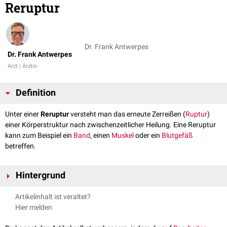
Reruptur
Dr. Frank Antwerpes
Dr. Frank Antwerpes
Arzt | Ärztin
Definition
Unter einer
Reruptur
versteht man das erneute Zerreißen (
Ruptur
)
einer Körperstruktur nach zwischenzeitlicher Heilung. Eine Reruptur
kann zum Beispiel ein
Band
, einen
Muskel
oder ein
Blutgefäß
betreffen.
Hintergrund
Eine Reruptur tritt meist dann auf, wenn die Heilung noch nicht
Artikelinhalt ist veraltet?
vollständig abgeschlossen war. Das kommt vor allem bei
bradytrophen
Hier melden
Geweben vor, z.B. bei
Sehnen
, da die Regenerationsvorgänge hier sehr
langsam verlaufen. Um eine Reruptur von Sehnen zu vermeiden, sind