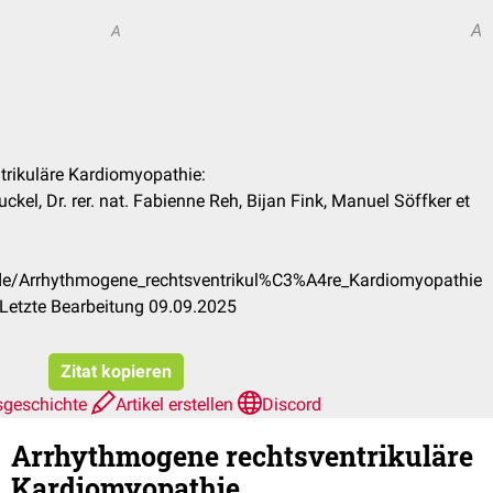
A
A
trikuläre Kardiomyopathie:
kel, Dr. rer. nat. Fabienne Reh, Bijan Fink, Manuel Söffker et
/de/Arrhythmogene_rechtsventrikul%C3%A4re_Kardiomyopathie
Letzte Bearbeitung 09.09.2025
Zitat kopieren
sgeschichte
Artikel erstellen
Discord
Arrhythmogene rechtsventrikuläre
Kardiomyopathie