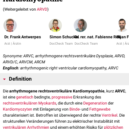
(Weitergeleitet von
ARVD
)
Dr. Frank Antwerpes
Simon Schuckel
Dr. rer. nat. Fabienne Reh
Bijan 
Arzt | Ärztin
DocCheck Team
DocCheck Team
Arzt | Är
Synonyme: ARVC, arrhythmogene rechtsventrikuläre Dysplasie, ARVD,
ARVD/C, ARVCM, ARCM
Englisch
: arrhythmogenic right ventricular cardiomyopathy, ARVC
Definition
Die
arrhythmogene rechtsventrikuläre Kardiomyopathie
, kurz
ARVC
,
ist eine
genetisch
bedingte,
progressive
Erkrankung des
rechtsventrikulären
Myokards
, die durch eine
Degeneration
der
Kardiomyozyten
mit Einlagerung von
Binde
- und
Fettgewebe
charakterisiert ist. Betroffen ist überwiegend der rechte
Ventrikel
. Die
strukturellen Veränderungen führen zu elektrischer Instabilität mit
ventrikulären Arrhythmien
und einem erhöhten Risiko für
plötzlichen