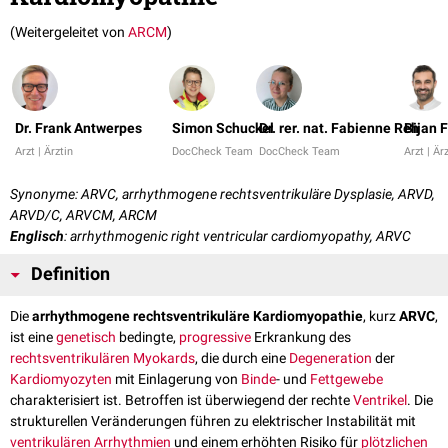
(Weitergeleitet von
ARCM
)
Dr. Frank Antwerpes
Simon Schuckel
Dr. rer. nat. Fabienne Reh
Bijan 
Arzt | Ärztin
DocCheck Team
DocCheck Team
Arzt | Är
Synonyme: ARVC, arrhythmogene rechtsventrikuläre Dysplasie, ARVD,
ARVD/C, ARVCM, ARCM
Englisch
: arrhythmogenic right ventricular cardiomyopathy, ARVC
Definition
Die
arrhythmogene rechtsventrikuläre Kardiomyopathie
, kurz
ARVC
,
ist eine
genetisch
bedingte,
progressive
Erkrankung des
rechtsventrikulären
Myokards
, die durch eine
Degeneration
der
Kardiomyozyten
mit Einlagerung von
Binde
- und
Fettgewebe
charakterisiert ist. Betroffen ist überwiegend der rechte
Ventrikel
. Die
strukturellen Veränderungen führen zu elektrischer Instabilität mit
ventrikulären Arrhythmien
und einem erhöhten Risiko für
plötzlichen