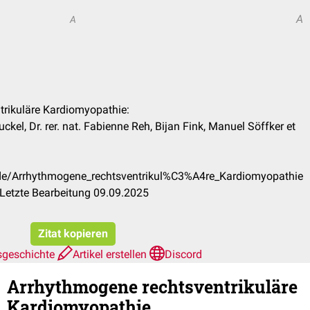
A
A
trikuläre Kardiomyopathie:
kel, Dr. rer. nat. Fabienne Reh, Bijan Fink, Manuel Söffker et
/de/Arrhythmogene_rechtsventrikul%C3%A4re_Kardiomyopathie
Letzte Bearbeitung 09.09.2025
Zitat kopieren
sgeschichte
Artikel erstellen
Discord
Arrhythmogene rechtsventrikuläre
Kardiomyopathie