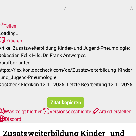
A
A
A
Teilen
Loading...
Zitieren
Artikel Zusatzweiterbildung Kinder- und Jugend-Pneumologie:
Sebastian Felix Hild, Dr. Frank Antwerpes
Abrufbar unter:
https://flexikon.doccheck.com/de/Zusatzweiterbildung_Kinder-
_und_Jugend-Pneumologie
DocCheck Flexikon 12.11.2025. Letzte Bearbeitung 12.11.2025
Zitat kopieren
Was zeigt hierher
Versionsgeschichte
Artikel erstellen
Discord
Zusatzweiterbildung Kinder- und