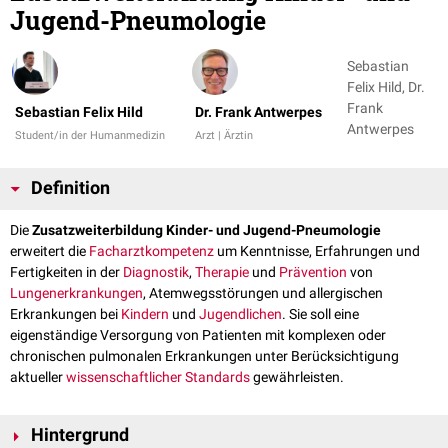
Jugend-Pneumologie
Sebastian
Felix Hild, Dr.
Frank
Sebastian Felix Hild
Dr. Frank Antwerpes
Antwerpes
Student/in der Humanmedizin
Arzt | Ärztin
Definition
Die
Zusatzweiterbildung Kinder- und Jugend-Pneumologie
erweitert die
Facharztkompetenz
um Kenntnisse, Erfahrungen und
Fertigkeiten in der
Diagnostik
,
Therapie
und
Prävention
von
Lungenerkrankungen
, Atemwegsstörungen und allergischen
Erkrankungen bei
Kindern
und
Jugendlichen
. Sie soll eine
eigenständige Versorgung von Patienten mit komplexen oder
chronischen pulmonalen Erkrankungen unter Berücksichtigung
aktueller
wissenschaftlicher Standards
gewährleisten.
Hintergrund