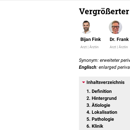
Vergrößerter
Bijan Fink
Dr. Fran
Arzt | Ärztin
Arzt | Ärztin
Synonym: erweiteter per
Englisch
: enlarged periv
Inhaltsverzeichnis
1
Definition
2
Hintergrund
3
Ätiologie
4
Lokalisation
5
Pathologie
6
Klinik