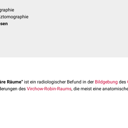
raphie
ztomographie
osen
läre Räume"
ist ein radiologischer Befund in der
Bildgebung
des
derungen des
Virchow-Robin-Raums
, die meist eine anatomisch
e (PVS) werden auch als Virchow-Robin-Räume bezeichnet. Si
 wo diese das Hirnparenchym
penetrieren
. Die Spalträume sind d