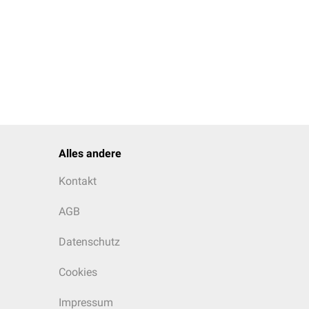
osci. 2020
ogy
. Nat Rev Neurol.
ple sclerosis
. Quant
roimage. 2023
Alles andere
Kontakt
AGB
Datenschutz
Cookies
Impressum