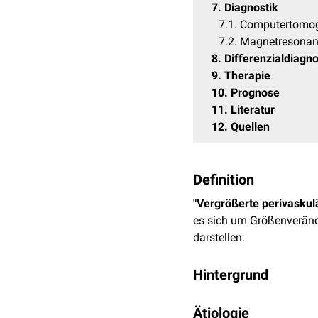
7
Diagnostik
7.1
Computertomog
7.2
Magnetresonan
8
Differenzialdiagn
9
Therapie
10
Prognose
11
Literatur
12
Quellen
Definition
"Vergrößerte perivasku
es sich um Größenverän
darstellen.
Hintergrund
Die perivaskulären Räum
Ätiologie
und
Arteriolen
des
ZNS
,