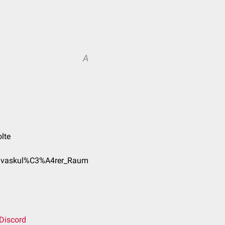
A
olte
rivaskul%C3%A4rer_Raum
Discord