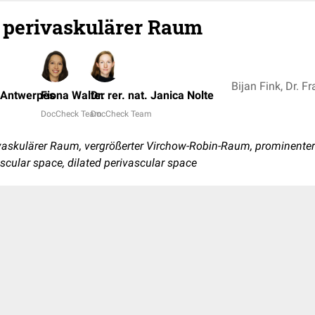
 perivaskulärer Raum
k Antwerpes
Fiona Walter
Dr. rer. nat. Janica Nolte
DocCheck Team
DocCheck Team
ivaskulärer Raum, vergrößerter Virchow-Robin-Raum, prominente
ascular space, dilated perivascular space