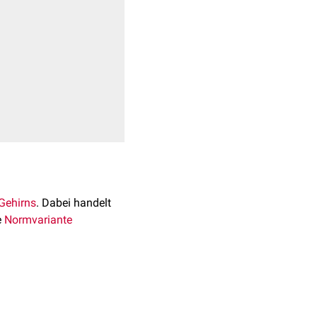
Gehirns
. Dabei handelt
e
Normvariante
e umgeben die
Arterien
urch die
Pia mater