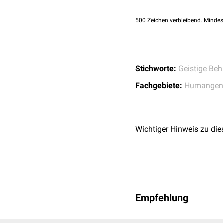
Dreieckiges
Gesicht
m
Hervorspringende
Sti
500
Zeichen verbleibend. Mindes
Hypertelorismus
Abwärts gerichtete
Li
Langes
Philtrum
Flacher
Nasenrücken
Stichworte:
Geistige Beh
Fachgebiete:
Humangene
Wichtiger Hinweis zu die
Empfehlung