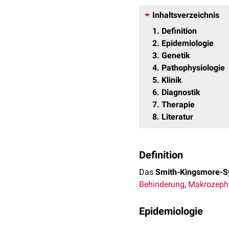
Inhaltsverzeichnis
1
Definition
2
Epidemiologie
3
Genetik
4
Pathophysiologie
5
Klinik
6
Diagnostik
7
Therapie
8
Literatur
Definition
Das
Smith-Kingsmore-
Behinderung
,
Makrozepha
Epidemiologie
Das Smith-Kingsmore-Sy