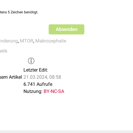
it spitzem
Kinn
rn
tens 5 Zeichen benötigt.
dspalten
Absenden
inderung
,
MTOR
,
Makrozephalie
tik
Letzter Edit:
sem Artikel
21.03.2024, 08:58
6.741 Aufrufe
Nutzung:
BY-NC-SA