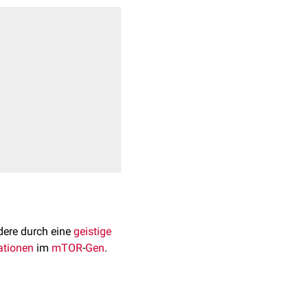
dere durch eine
geistige
ationen
im
mTOR
-
Gen
.
t derzeit (2022) noch