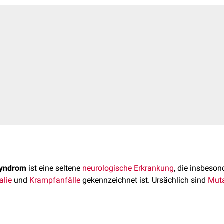
Syndrom
ist eine seltene
neurologische
Erkrankung
, die insbeson
lie
und
Krampfanfälle
gekennzeichnet ist. Ursächlich sind
Mut
ndrom ist eine sehr
seltene Erkrankung
, die genaue
Prävalenz
is