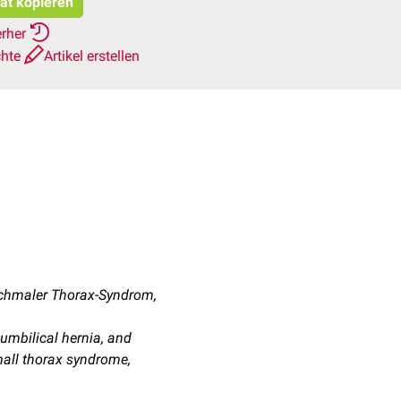
tat kopieren
erher
chte
Artikel erstellen
chmaler Thorax-Syndrom,
 umbilical hernia, and
mall thorax syndrome,