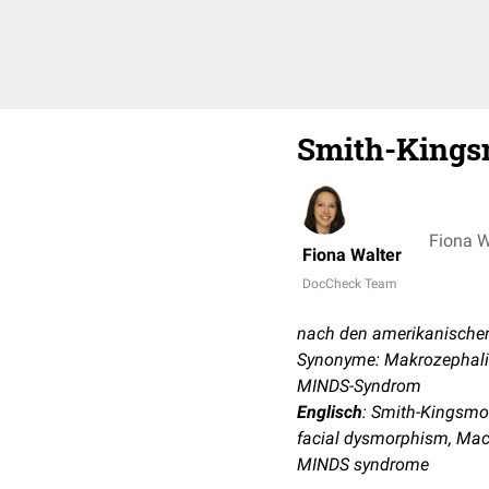
Smith-King
Fiona W
Fiona Walter
DocCheck Team
nach den amerikanischen
Synonyme: Makrozephalie
MINDS-Syndrom
Englisch
: Smith-Kingsmor
facial dysmorphism, Macr
MINDS syndrome