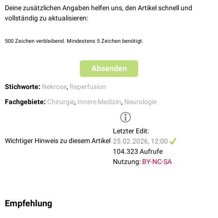
Kalium, Myoglobin und Laktat werden aus dem Gewebe
Diuretika
und
Bicarbonat
sollten nicht routinemäßig zur
Prophylaxe
Deine zusätzlichen Angaben helfen uns, den Artikel schnell und
ausgeschwemmt und verursachen:
eingesetzt werden, sondern nur selektiv nach klinischer Situation.
vollständig zu aktualisieren:
Hyperkaliämie
mit entsprechenden kardialen Komplikationen (u.a.
Bei Verdacht auf Kompartmentsyndrom ist eine rasche chirurgische
Herzrhythmusstörungen
)
Evaluation und ggf.
Fasziotomie
indiziert.
500
Zeichen verbleibend. Mindestens 5 Zeichen benötigt.
Crush-Niere
mit Komplikation eines
akuten Nierenversagens
(ANV)
und
Absenden
metabolische Azidose
Stichworte:
Nekrose
,
Reperfusion
Fachgebiete:
Chirurgie
,
Innere Medizin
,
Neurologie
Letzter Edit:
Wichtiger Hinweis zu diesem Artikel
25.02.2026, 12:00
104.323 Aufrufe
Nutzung:
BY-NC-SA
Empfehlung