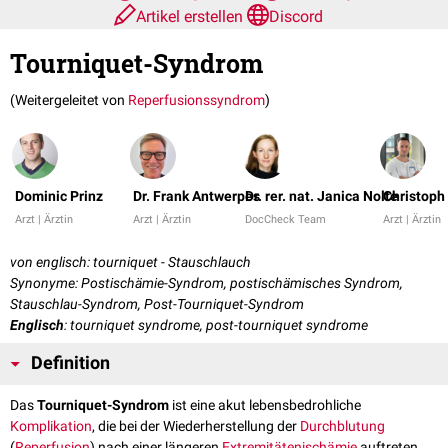
Artikel erstellen
Discord
Tourniquet-Syndrom
(Weitergeleitet von
Reperfusionssyndrom
)
Dominic Prinz
Dr. Frank Antwerpes
Dr. rer. nat. Janica Nolte
Christoph
Arzt | Ärztin
Arzt | Ärztin
DocCheck Team
Arzt | Ärztin
von englisch: tourniquet - Stauschlauch
Synonyme: Postischämie-Syndrom, postischämisches Syndrom,
Stauschlau-Syndrom, Post-Tourniquet-Syndrom
Englisch
: tourniquet syndrome, post-tourniquet syndrome
Definition
Das
Tourniquet-Syndrom
ist eine akut lebensbedrohliche
Komplikation
, die bei der Wiederherstellung der
Durchblutung
(
Reperfusion
) nach einer längeren
Extremitätenischämie
auftreten