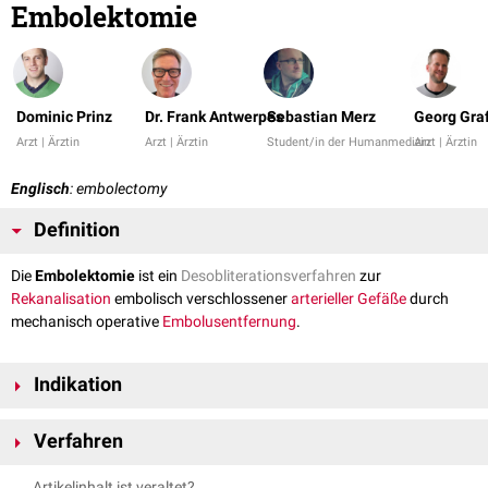
Embolektomie
Dominic Prinz
Dr. Frank Antwerpes
Sebastian Merz
Georg Gra
Arzt | Ärztin
Arzt | Ärztin
Student/in der Humanmedizin
Arzt | Ärztin
Englisch
: embolectomy
Definition
Die
Embolektomie
ist ein
Desobliterationsverfahren
zur
Rekanalisation
embolisch verschlossener
arterieller
Gefäße
durch
mechanisch operative
Embolusentfernung
.
Indikation
Die Embolektomie ist bei embolischen arteriellen
Gefäßokklusionen
Verfahren
jeglicher Art indiziert, bei denen eine systemische oder
Katheterlyse
(
Thrombolyse
) in Folge individuellen Risikos (
postischämischer
Eingriff
Die Embolektomie erfolgt unter
Lokalanästhesie
mittels
Artikelinhalt ist veraltet?