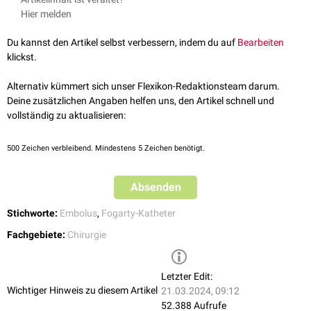
>6h nach Embolieereignis) kontraindiziert ist.
Embolektomiekatheter . In der Regel handelt es sich hierbei um einen
Hier melden
Entsprechende Krankheitsbilder sind:
Ballon-Katheter (
Fogarty-Katheter
), der nach
Inzision
der Gefäßwand
einer zuführenden großen
Arterie
(
Arteria femoralis
,
Arteria brachialis
)
Lungenembolie
Du kannst den Artikel selbst verbessern, indem du auf
Bearbeiten
bis zum Embolus vorgeschoben wird. Unter
angiographischer
Kontrolle
akute pAVK
klickst.
wird der Ballon distal des Verschlusses mittels
NaCl
-Insufflation befüllt
ischämischer zerebraler Insult
und der Embolus unter Rückzug des Katheters entfernt.
Alternativ kümmert sich unser Flexikon-Redaktionsteam darum.
Bei unzureichendem Erfolg einer Embolektomie oder Verschluss einer
Deine zusätzlichen Angaben helfen uns, den Artikel schnell und
langen Gefäßpassage ist eine offene operative Entfernung des Embolus
vollständig zu aktualisieren:
mittels
Thrombendarteriektomie
indiziert.
500
Zeichen verbleibend. Mindestens 5 Zeichen benötigt.
Absenden
Stichworte:
Embolus
,
Fogarty-Katheter
Fachgebiete:
Chirurgie
Letzter Edit:
Wichtiger Hinweis zu diesem Artikel
21.03.2024, 09:12
52.388 Aufrufe