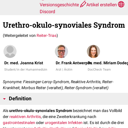
Versionsgeschichte
Artikel erstellen
Discord
Urethro-okulo-synoviales Syndrom
(Weitergeleitet von
Reiter-Trias
)
Dr. med. Joanna Krist
Dr. Frank Antwerpes
Dr. med. Miriam Dode
Student/in der Humanmedizin
Arzt | Ärztin
DocCheck Team
Synonyme: Fiessinger-Leroy-Syndrom, Reaktive Arthritis, Reiter-
Krankheit, Morbus Reiter (veraltet), Reiter-Syndrom (veraltet)
Definition
Als
urethro-okulo-synoviales Syndrom
bezeichnet man das Vollbild
der
reaktiven Arthritis
, die eine Zweiterkrankung nach
gastrointestinalen
oder
urogenitalen
Infekten
ist. Es ist durch die drei