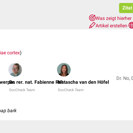
Zitat
Was zeigt hierher
Artikel erstellen
iae cortex
)
twerpes
Dr. rer. nat. Fabienne Reh
Natascha van den Höfel
DocCheck Team
DocCheck Team
soap bark