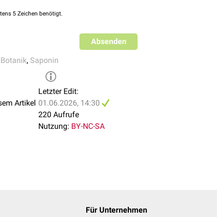
 Agency. Shingrix: EPAR - Product information. Amsterdam: EMA
tens 5 Zeichen benötigt.
Absenden
,
Botanik
,
Saponin
Letzter Edit:
sem Artikel
01.06.2026, 14:30
220 Aufrufe
Nutzung:
BY-NC-SA
Für Unternehmen