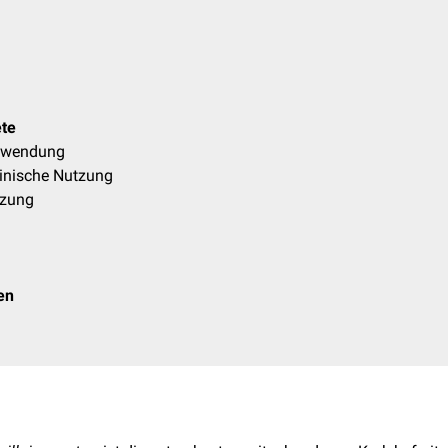
te
Anwendung
inische Nutzung
tzung
en