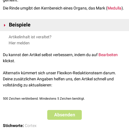
gemeint.
Die Rinde umgibt den Kernbereich eines Organs, das Mark (
Medulla
).
Beispiele
Cortex cerebri:
Großhirnrinde
Artikelinhalt ist veraltet?
Cortex cerebelli:
Kleinhirnrinde
Hier melden
Cortex renalis:
Nierenrinde
Cortex glandulae suprarenalis:
Nebennierenrinde
Du kannst den Artikel selbst verbessern, indem du auf
Bearbeiten
Cortex lentis: Rinde der
Augenlinse
(
Linsenrinde
)
klickst.
Alternativ kümmert sich unser Flexikon-Redaktionsteam darum.
Deine zusätzlichen Angaben helfen uns, den Artikel schnell und
vollständig zu aktualisieren:
500
Zeichen verbleibend. Mindestens 5 Zeichen benötigt.
Absenden
Stichworte:
Cortex