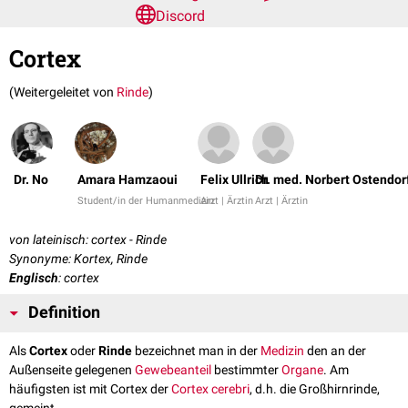
Discord
Cortex
(Weitergeleitet von
Rinde
)
Dr. No
Amara Hamzaoui
Felix Ullrich
Dr. med. Norbert Ostendor
Student/in der Humanmedizin
Arzt | Ärztin
Arzt | Ärztin
von lateinisch: cortex - Rinde
Synonyme: Kortex, Rinde
Englisch
: cortex
Definition
Als
Cortex
oder
Rinde
bezeichnet man in der
Medizin
den an der
Außenseite gelegenen
Gewebeanteil
bestimmter
Organe
. Am
häufigsten ist mit Cortex der
Cortex cerebri
, d.h. die Großhirnrinde,